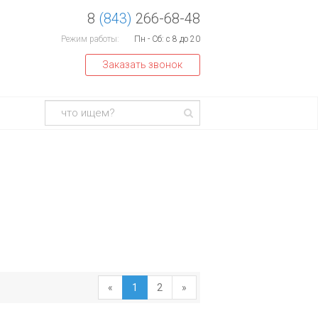
8
(843)
266-68-48
Режим работы:
Пн - Сб: с 8 до 20
Заказать звонок
«
1
2
»