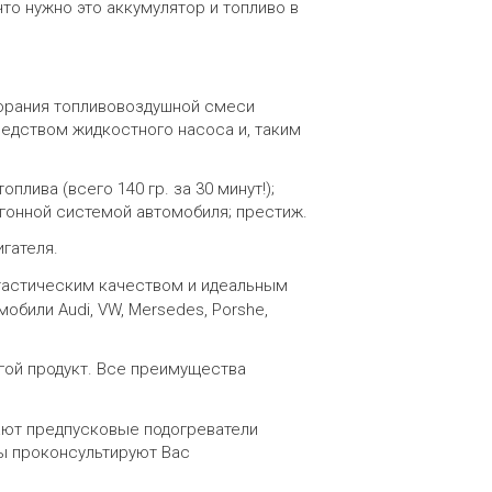
что нужно это аккумулятор и топливо в
сгорания топливовоздушной смеси
редством жидкостного насоса и, таким
лива (всего 140 гр. за 30 минут!);
угонной системой автомобиля; престиж.
гателя.
нтастическим качеством и идеальным
били Audi, VW, Mersedes, Porshe,
гой продукт.
Все преимущества
ают предпусковые подогреватели
ты проконсультируют Вас