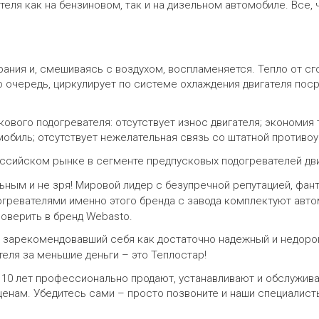
еля как на бензиновом, так и на дизельном автомобиле. Все, 
орания и, смешиваясь с воздухом, воспламеняется. Тепло от 
ю очередь, циркулирует по системе охлаждения двигателя пос
ого подогревателя: отсутствует износ двигателя; экономия топ
обиль; отсутствует нежелательная связь со штатной противо
ссийском рынке в сегменте предпусковых подогревателей дви
ьным и не зря! Мировой лидер с безупречной репутацией, фа
ревателями именно этого бренда с завода комплектуют автомо
поверить в бренд Webasto.
, зарекомендовавший себя как достаточно надежный и недоро
еля за меньшие деньги – это Теплостар!
 10 лет профессионально продают, устанавливают и обслужив
ценам. Убедитесь сами – просто позвоните и наши специалис